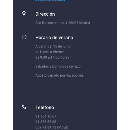

Dirección
San Buenaventura, 4 28005 Madrid
}
Horario de verano
A partir del 15 de junio
de Lunes a Viernes
de 9.30 a 14.00 horas
Sábados y Domingos cerrado
Agosto cerrado por vacaciones.

Teléfono
91 364 10 67
91 366 66 88
659 91 84 73 (Móvil)