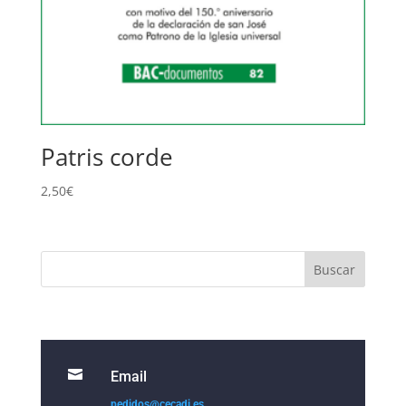
Patris corde
2,50
€

Email
pedidos@cecadi.es