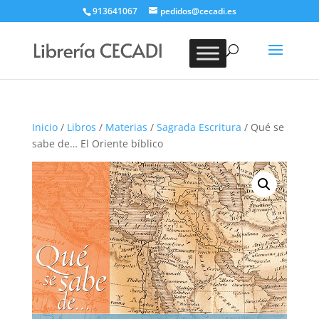
913641067
pedidos@cecadi.es
Búsqueda
de
BUSCAR
productos
Inicio
/
Libros
/
Materias
/
Sagrada Escritura
/ Qué se
sabe de… El Oriente bíblico