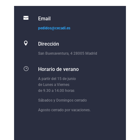

Email
pedidos@cecadi.es

Dirección
San Buenaventura, 4 28005 Madrid
}
Horario de verano
A partir del 15 de junio
de Lunes a Viernes
de 9.30 a 14.00 horas
Sábados y Domingos cerrado
Agosto cerrado por vacaciones.