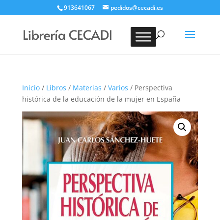
913641067
pedidos@cecadi.es
Búsqueda
de
BUSCAR
productos
Inicio
/
Libros
/
Materias
/
Varios
/ Perspectiva
histórica de la educación de la mujer en España