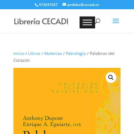
913641067
pedidos@cecadi.es
Búsqueda
de
BUSCAR
productos
Inicio
/
Libros
/
Materias
/
Patrología
/ Palabras del
Corazon