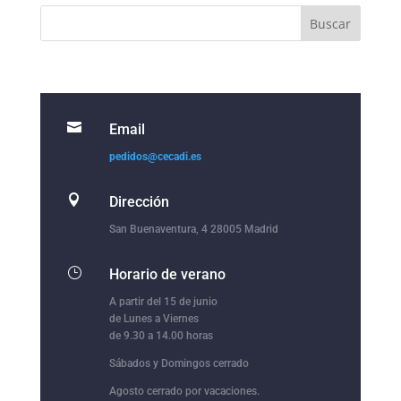

Email
pedidos@cecadi.es

Dirección
San Buenaventura, 4 28005 Madrid
}
Horario de verano
A partir del 15 de junio
de Lunes a Viernes
de 9.30 a 14.00 horas
Sábados y Domingos cerrado
Agosto cerrado por vacaciones.