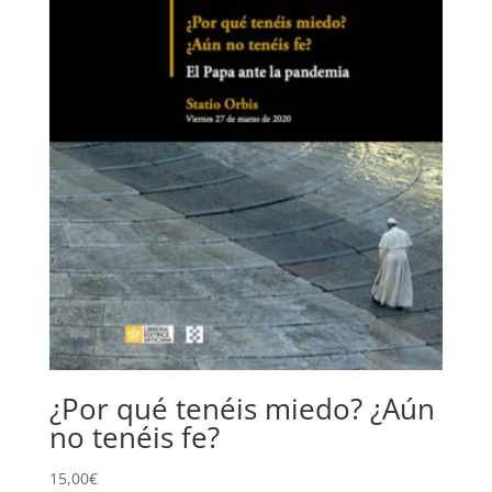
¿Por qué tenéis miedo? ¿Aún
no tenéis fe?
15,00
€