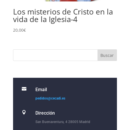
Los misterios de Cristo en la
vida de la Iglesia-4
20,00
€

Email
pedidos@cecadi.es

Dirección
San Buenaventura, 4 28005 Madrid