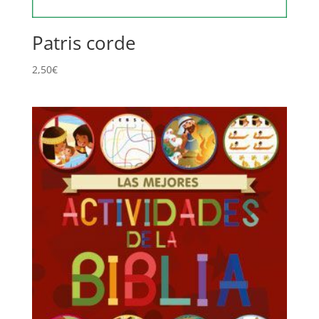
Patris corde
2,50
€