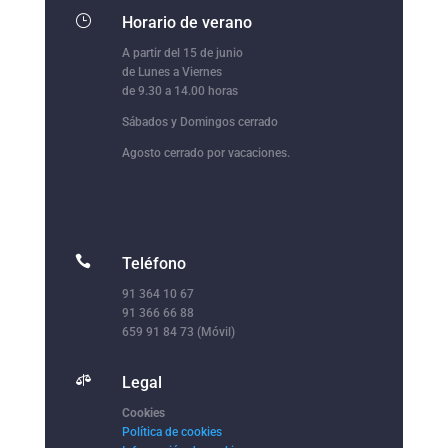
}
Horario de verano
A partir del 15 de junio
de Lunes a Viernes
de 9.30 a 14.00 horas
Sábados y Domingos cerrado
Agosto cerrado por vacaciones.

Teléfono
91 364 10 67
91 366 66 88
659 91 84 73 (Móvil)

Legal
Cookies
Política de cookies