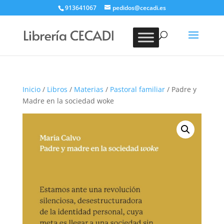
913641067
pedidos@cecadi.es
Búsqueda
de
BUSCAR
productos
Inicio
/
Libros
/
Materias
/
Pastoral familiar
/ Padre y
Madre en la sociedad woke