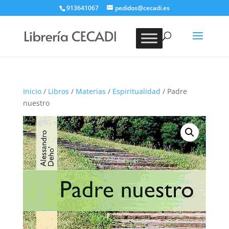
913641067
pedidos@cecadi.es
Búsqueda
de
BUSCAR
productos
Inicio
/
Libros
/
Materias
/
Espiritualidad
/ Padre
nuestro