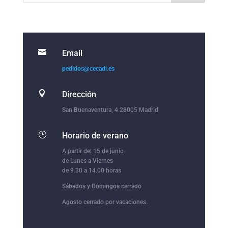

Email
pedidos@cecadi.es

Dirección
San Buenaventura, 4 28005 Madrid
}
Horario de verano
A partir del 15 de junio
de Lunes a Viernes
de 9.30 a 14.00 horas
Sábados y Domingos cerrado
Agosto cerrado por vacaciones.