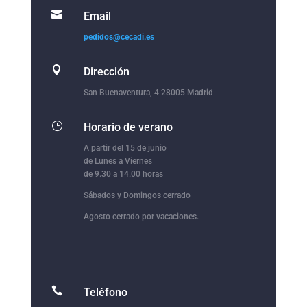

Email
pedidos@cecadi.es

Dirección
San Buenaventura, 4 28005 Madrid
}
Horario de verano
A partir del 15 de junio
de Lunes a Viernes
de 9.30 a 14.00 horas
Sábados y Domingos cerrado
Agosto cerrado por vacaciones.

Teléfono