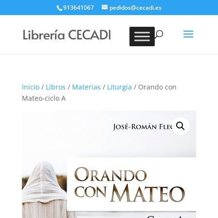
913641067
pedidos@cecadi.es
Búsqueda
de
BUSCAR
productos
Inicio
/
Libros
/
Materias
/
Liturgia
/ Orando con
Mateo-ciclo A