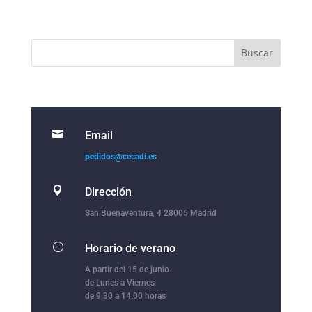

Email
pedidos@cecadi.es

Dirección
San Buenaventura, 4 28005 Madrid
}
Horario de verano
A partir del 15 de junio
de Lunes a Viernes
de 9.30 a 14.00 horas