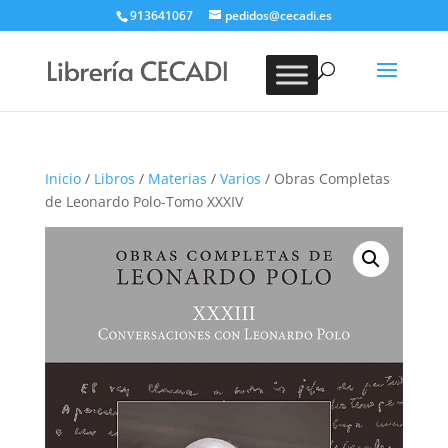
913641067
pedidos@cecadi.es
Búsqueda
de
BUSCAR
productos
Inicio
/
Libros
/
Materias
/
Varios
/ Obras Completas
de Leonardo Polo-Tomo XXXIV