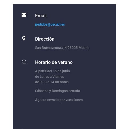

Email
pedidos@cecadi.es

Dirección
San Buenaventura, 4 28005 Madrid
}
Horario de verano
A partir del 15 de junio
de Lunes a Viernes
de 9.30 a 14.00 horas
Sábados y Domingos cerrado
Agosto cerrado por vacaciones.