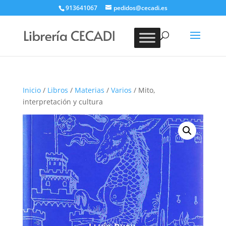
913641067
pedidos@cecadi.es
Búsqueda
de
BUSCAR
productos
Inicio
/
Libros
/
Materias
/
Varios
/ Mito,
interpretación y cultura