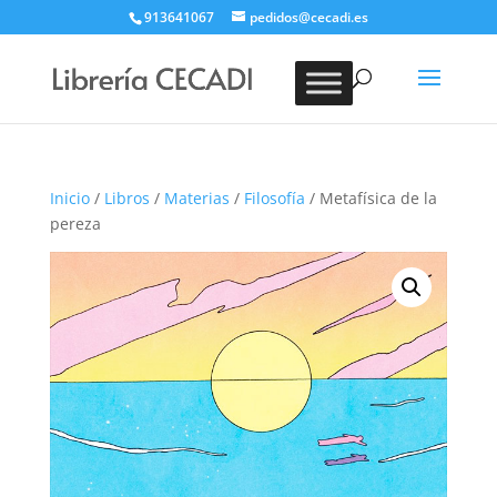
913641067
pedidos@cecadi.es
Búsqueda
de
BUSCAR
productos
Inicio
/
Libros
/
Materias
/
Filosofía
/ Metafísica de la
pereza