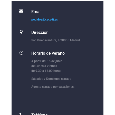

Email
pedidos@cecadi.es

Dirección
San Buenaventura, 4 28005 Madrid
}
Horario de verano
A partir del 15 de junio
de Lunes a Viernes
de 9.30 a 14.00 horas
Sábados y Domingos cerrado
Agosto cerrado por vacaciones.
