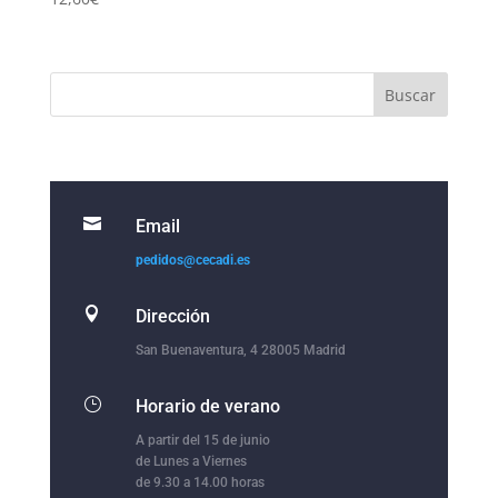

Email
pedidos@cecadi.es

Dirección
San Buenaventura, 4 28005 Madrid
}
Horario de verano
A partir del 15 de junio
de Lunes a Viernes
de 9.30 a 14.00 horas