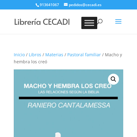
913641067
pedidos@cecadi.es
Búsqueda
de
BUSCAR
productos
Inicio
/
Libros
/
Materias
/
Pastoral familiar
/ Macho y
hembra los creó