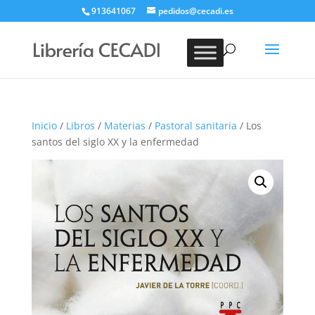
913641067
pedidos@cecadi.es
Búsqueda
de
BUSCAR
productos
Inicio
/
Libros
/
Materias
/
Pastoral sanitaria
/ Los
santos del siglo XX y la enfermedad