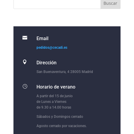

Email
pedidos@cecadi.es

Dirección
San Buenaventura, 4 28005 Madrid
}
Horario de verano
A partir del 15 de junio
de Lunes a Viernes
de 9.30 a 14.00 horas
Sábados y Domingos cerrado
Agosto cerrado por vacaciones.