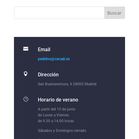

Email
pedidos@cecadi.es

Dirección
San Buenaventura, 4 28005 Madrid
}
Horario de verano
A partir del 15 de junio
de Lunes a Viernes
de 9.30 a 14.00 horas
Sábados y Domingos cerrado