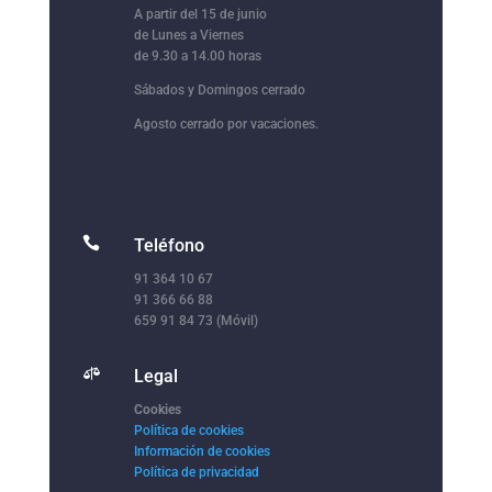
A partir del 15 de junio
de Lunes a Viernes
de 9.30 a 14.00 horas
Sábados y Domingos cerrado
Agosto cerrado por vacaciones.

Teléfono
91 364 10 67
91 366 66 88
659 91 84 73 (Móvil)

Legal
Cookies
Política de cookies
Información de cookies
Política de privacidad