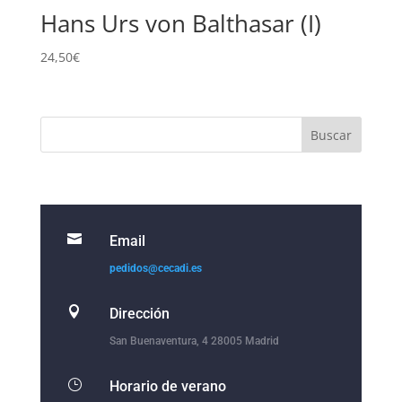
Hans Urs von Balthasar (I)
24,50
€

Email
pedidos@cecadi.es

Dirección
San Buenaventura, 4 28005 Madrid
}
Horario de verano