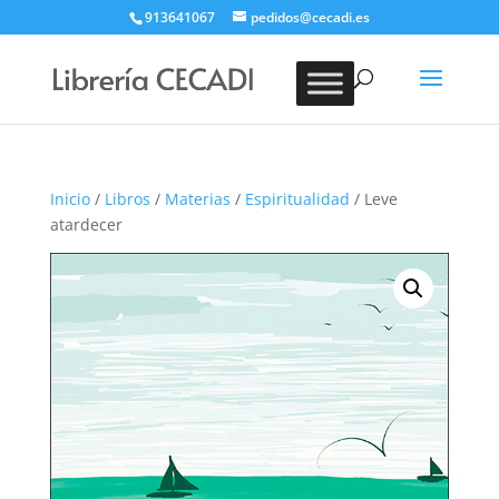
913641067
pedidos@cecadi.es
Búsqueda
de
BUSCAR
productos
Inicio
/
Libros
/
Materias
/
Espiritualidad
/ Leve
atardecer