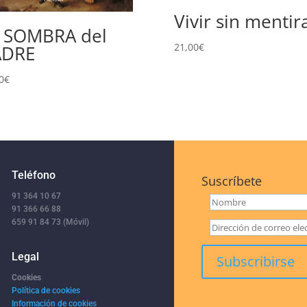
Vivir sin mentir
 SOMBRA del
21,00
€
ADRE
0
€
Teléfono
Suscríbete
91 364 10 67
91 366 66 88
659 91 84 73 (Móvil)
Legal
Cookies
Política de cookies
Información de cookies