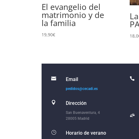
El evangelio del
matrimonio y de
La
la familia
P
19,90
€
18,0


Email
pedidos@cecadi.es

Dirección
San Buenaventura, 4

28005 Madrid
}
Horario de verano