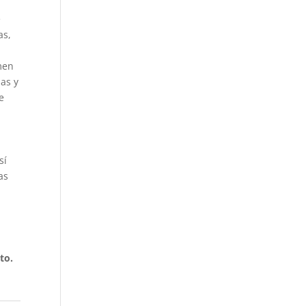
e
as,
men
ias y
e
sí
as
to.