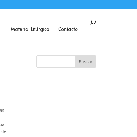
BUSCAR
Material Litúrgico
Contacto
o
das
cia
 de