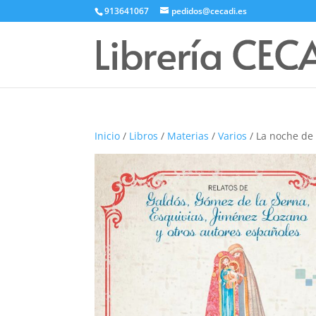
913641067
pedidos@cecadi.es
Inicio
/
Libros
/
Materias
/
Varios
/ La noche de