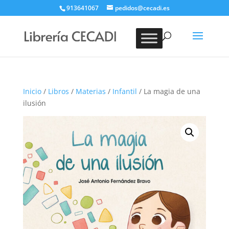
913641067
pedidos@cecadi.es
Búsqueda
de
BUSCAR
productos
Inicio
/
Libros
/
Materias
/
Infantil
/ La magia de una
ilusión