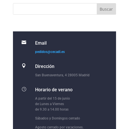

Email
pedidos@cecadi.es

Dirección
San Buenaventura, 4 28005 Madrid
}
Horario de verano
A partir del 15 de junio
de Lunes a Viernes
de 9.30 a 14.00 horas
Sábados y Domingos cerrado
Agosto cerrado por vacaciones.