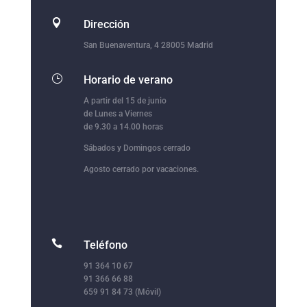

Dirección
San Buenaventura, 4 28005 Madrid
}
Horario de verano
A partir del 15 de junio
de Lunes a Viernes
de 9.30 a 14.00 horas
Sábados y Domingos cerrado
Agosto cerrado por vacaciones.

Teléfono
91 364 10 67
91 366 66 88
659 91 84 73 (Móvil)