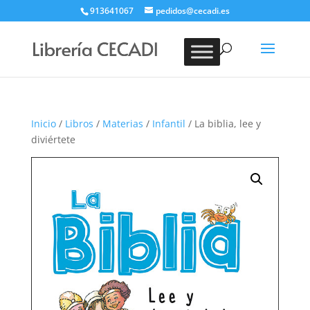
913641067
pedidos@cecadi.es
Búsqueda
de
BUSCAR
productos
Inicio
/
Libros
/
Materias
/
Infantil
/ La biblia, lee y
diviértete