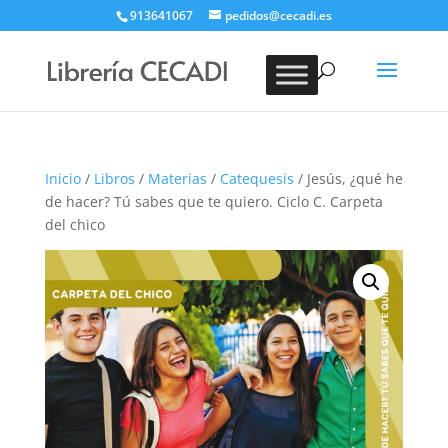
913641067
pedidos@cecadi.es
Búsqueda
de
BUSCAR
productos
Inicio
/
Libros
/
Materias
/
Catequesis
/ Jesús, ¿qué he
de hacer? Tú sabes que te quiero. Ciclo C. Carpeta
del chico