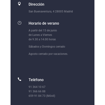

Dirección
San Buenaventura, 4 28005 Madrid
}
Horario de verano
A partir del 15 de junio
de Lunes a Viernes
de 9.30 a 14.00 horas
Sábados y Domingos cerrado
Agosto cerrado por vacaciones.

Teléfono
91 364 10 67
91 366 66 88
659 91 84 73 (Móvil)