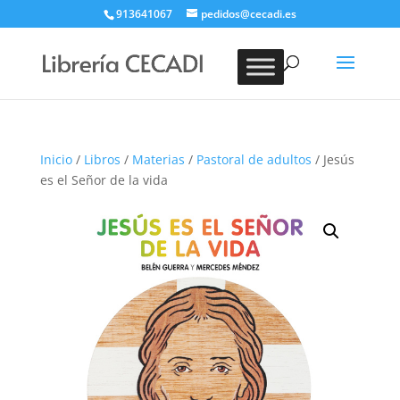
913641067
pedidos@cecadi.es
Búsqueda
de
BUSCAR
productos
Inicio
/
Libros
/
Materias
/
Pastoral de adultos
/ Jesús
es el Señor de la vida