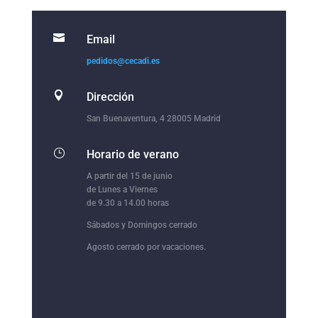

Email
pedidos@cecadi.es

Dirección
San Buenaventura, 4 28005 Madrid
}
Horario de verano
A partir del 15 de junio
de Lunes a Viernes
de 9.30 a 14.00 horas
Sábados y Domingos cerrado
Agosto cerrado por vacaciones.