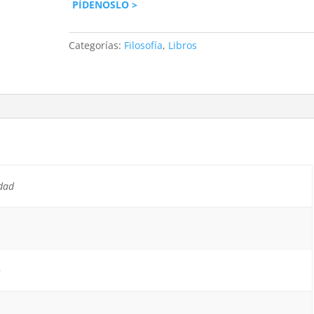
PÍDENOSLO >
Categorías:
Filosofía
,
Libros
dad
o