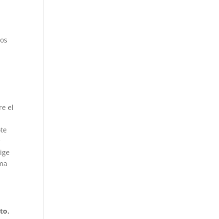
pos
?
re el
ote
r
rige
ema
.
to.