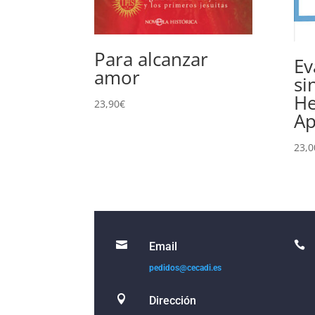
Para alcanzar
Ev
amor
si
He
23,90
€
Ap
23,0


Email
pedidos@cecadi.es

Dirección