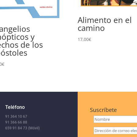
Alimento en el
camino
angelios
nópticos y
17,00
€
chos de los
óstoles
0
€
Teléfono
Suscríbete
91 364 10 67
91 366 66 88
659 91 84 73 (Móvil)