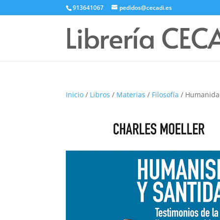
913641067
pedidos@cecadi.es
Inicio
/
Libros
/
Materias
/
Filosofía
/ Humanidad