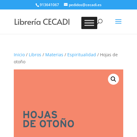
913641067
pedidos@cecadi.es
Búsqueda
de
BUSCAR
productos
Inicio
/
Libros
/
Materias
/
Espiritualidad
/ Hojas de
otoño