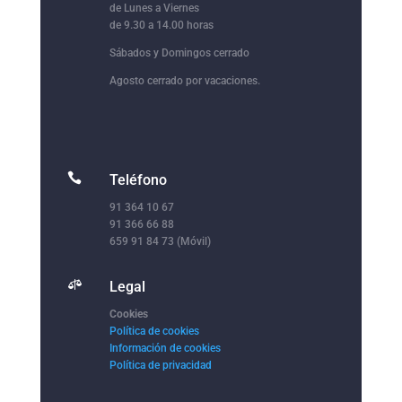
de Lunes a Viernes
de 9.30 a 14.00 horas
Sábados y Domingos cerrado
Agosto cerrado por vacaciones.

Teléfono
91 364 10 67
91 366 66 88
659 91 84 73 (Móvil)

Legal
Cookies
Política de cookies
Información de cookies
Política de privacidad