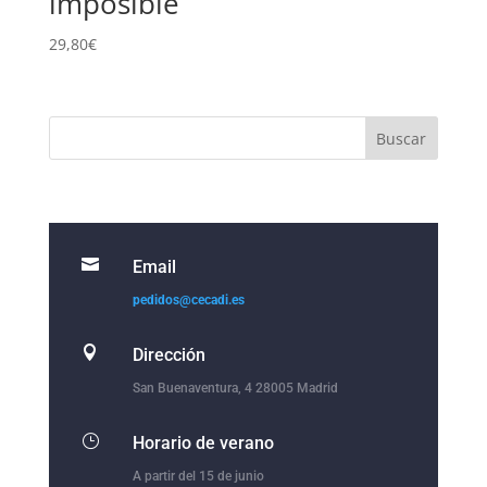
imposible
29,80
€

Email
pedidos@cecadi.es

Dirección
San Buenaventura, 4 28005 Madrid
}
Horario de verano
A partir del 15 de junio