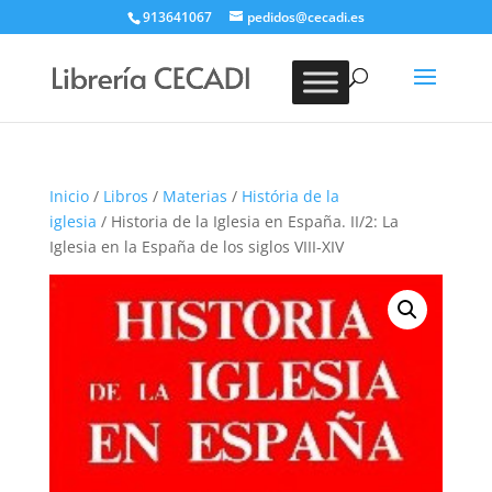
913641067
pedidos@cecadi.es
Búsqueda
de
BUSCAR
productos
Inicio
/
Libros
/
Materias
/
História de la
iglesia
/ Historia de la Iglesia en España. II/2: La
Iglesia en la España de los siglos VIII-XIV