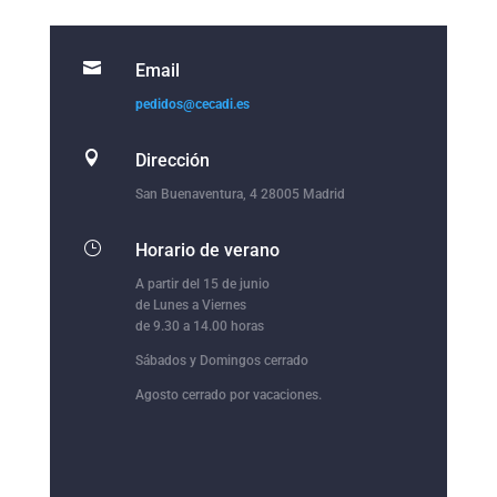

Email
pedidos@cecadi.es

Dirección
San Buenaventura, 4 28005 Madrid
}
Horario de verano
A partir del 15 de junio
de Lunes a Viernes
de 9.30 a 14.00 horas
Sábados y Domingos cerrado
Agosto cerrado por vacaciones.