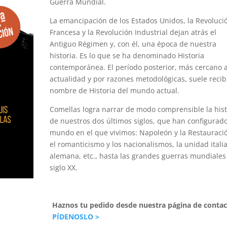
Guerra Mundial.
La emancipación de los Estados Unidos, la Revoluci
Francesa y la Revolución Industrial dejan atrás el
Antiguo Régimen y, con él, una época de nuestra
historia. Es lo que se ha denominado Historia
contemporánea. El período posterior, más cercano a
actualidad y por razones metodológicas, suele recibi
nombre de Historia del mundo actual.
Comellas logra narrar de modo comprensible la hist
de nuestros dos últimos siglos, que han configurado
mundo en el que vivimos: Napoleón y la Restauraci
el romanticismo y los nacionalismos, la unidad itali
alemana, etc., hasta las grandes guerras mundiales
siglo XX.
Haznos tu pedido desde nuestra página de contac
PÍDENOSLO >