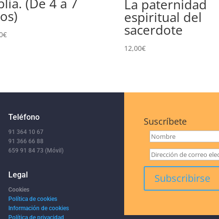
blia. (De 4 a 7
La paternidad
os)
espiritual del
sacerdote
0
€
12,00
€
Teléfono
Suscríbete
91 364 10 67
91 366 66 88
659 91 84 73 (Móvil)
Legal
Cookies
Política de cookies
Información de cookies
Política de privacidad