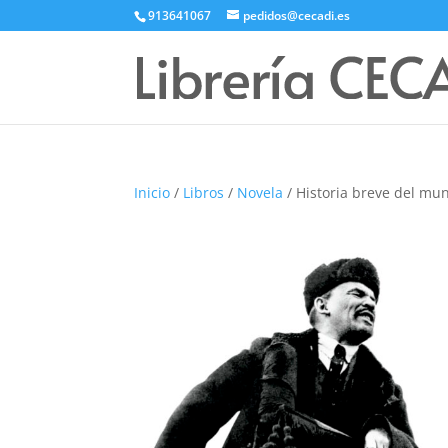
913641067
pedidos@cecadi.es
Inicio
/
Libros
/
Novela
/ Historia breve del mu