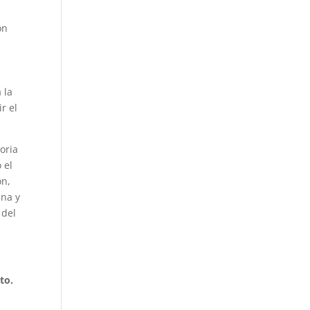
ón
 la
r el
oria
 el
ón,
ana y
 del
to.