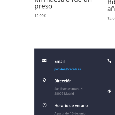
Bi
preso
añ
12,00
€
13,0


Email
pedidos@cecadi.es

Dirección
San Buenaventura, 4

28005 Madrid
}
Horario de verano
A partir del 15 de junio