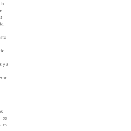
 la
re
es
ia,
e
isto
 de
s y a
eran
s
os
 los
stos