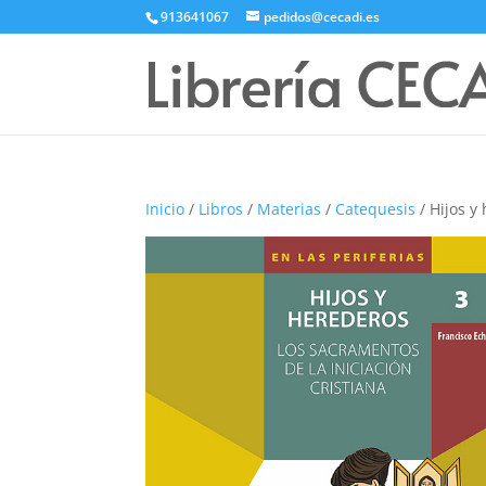
913641067
pedidos@cecadi.es
Inicio
/
Libros
/
Materias
/
Catequesis
/ Hijos y