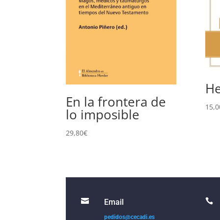
He
En la frontera de
15,0
lo imposible
29,80
€


Email
pedidos@cecadi.es