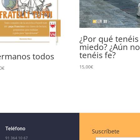
¿Por qué tenéis
miedo? ¿Aún no
tenéis fe?
rmanos todos
15,00
€
0
€
Teléfono
Suscríbete
91 364 10 67