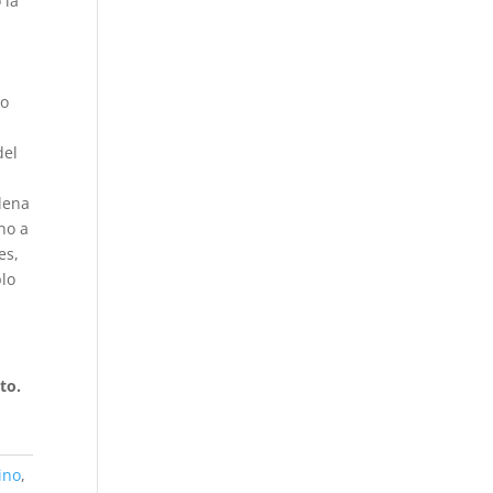
 la
n
lo
del
llena
no a
es,
plo
to.
ino
,