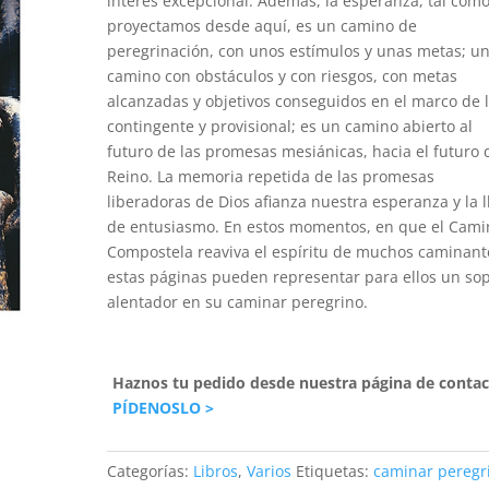
interés excepcional. Además, la esperanza, tal como
proyectamos desde aquí, es un camino de
peregrinación, con unos estímulos y unas metas; u
camino con obstáculos y con riesgos, con metas
alcanzadas y objetivos conseguidos en el marco de 
contingente y provisional; es un camino abierto al
futuro de las promesas mesiánicas, hacia el futuro 
Reino. La memoria repetida de las promesas
liberadoras de Dios afianza nuestra esperanza y la 
de entusiasmo. En estos momentos, en que el Cami
Compostela reaviva el espíritu de muchos caminant
estas páginas pueden representar para ellos un so
alentador en su caminar peregrino.
Haznos tu pedido desde nuestra página de contac
PÍDENOSLO >
Categorías:
Libros
,
Varios
Etiquetas:
caminar peregr