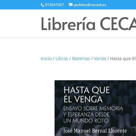
913641067
pedidos@cecadi.es
Inicio
/
Libros
/
Materias
/
Varios
/ Hasta que é