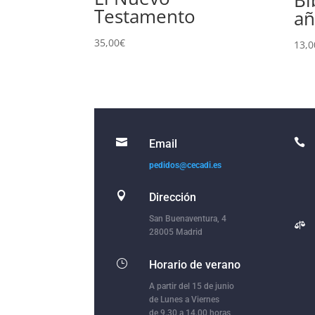
Testamento
añ
35,00
€
13,0


Email
pedidos@cecadi.es

Dirección
San Buenaventura, 4

28005 Madrid
}
Horario de verano
A partir del 15 de junio
de Lunes a Viernes
de 9.30 a 14.00 horas