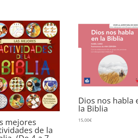
Dios nos habla 
la Biblia
s mejores
15,00
€
tividades de la
blia. (De 4 a 7