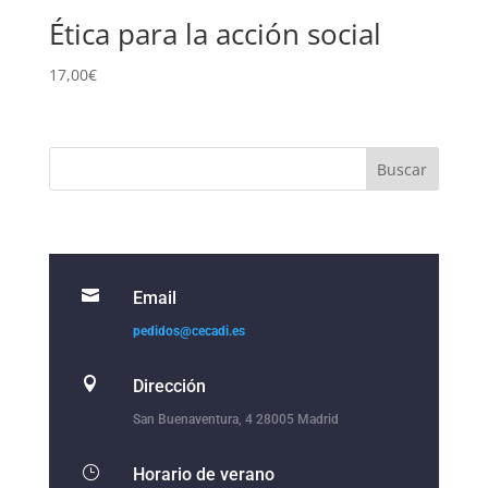
Ética para la acción social
17,00
€

Email
pedidos@cecadi.es

Dirección
San Buenaventura, 4 28005 Madrid
}
Horario de verano