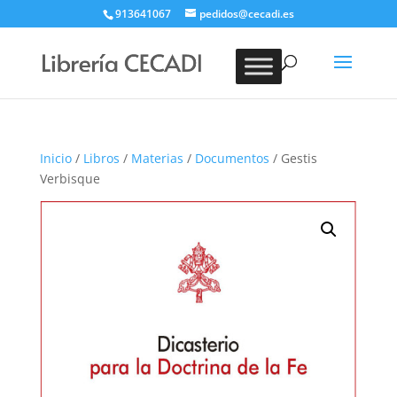
913641067
pedidos@cecadi.es
Búsqueda
de
BUSCAR
productos
Inicio
/
Libros
/
Materias
/
Documentos
/ Gestis
Verbisque