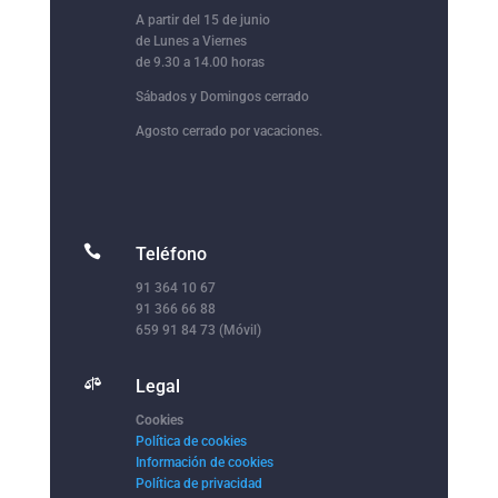
A partir del 15 de junio
de Lunes a Viernes
de 9.30 a 14.00 horas
Sábados y Domingos cerrado
Agosto cerrado por vacaciones.

Teléfono
91 364 10 67
91 366 66 88
659 91 84 73 (Móvil)

Legal
Cookies
Política de cookies
Información de cookies
Política de privacidad