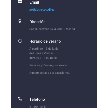

Email
pedidos@cecadi.es

Dirección
San Buenaventura, 4 28005 Madrid
}
Horario de verano
A partir del 15 de junio
de Lunes a Viernes
de 9.30 a 14.00 horas
Sábados y Domingos cerrado
Agosto cerrado por vacaciones.

Teléfono
91 364 10 67