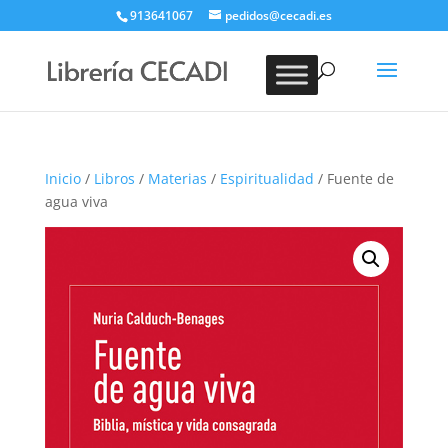
913641067
pedidos@cecadi.es
Búsqueda
de
BUSCAR
productos
Inicio
/
Libros
/
Materias
/
Espiritualidad
/ Fuente de
agua viva