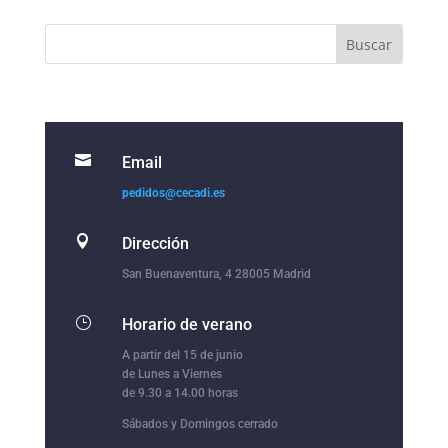

Email
pedidos@cecadi.es

Dirección
San Buenaventura, 4 28005 Madrid
}
Horario de verano
A partir del 15 de junio
de Lunes a Viernes
de 9.30 a 14.00 horas
Sábados y Domingos cerrado