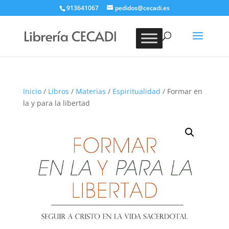
913641067
pedidos@cecadi.es
Búsqueda
de
BUSCAR
productos
Inicio
/
Libros
/
Materias
/
Espiritualidad
/ Formar en
la y para la libertad