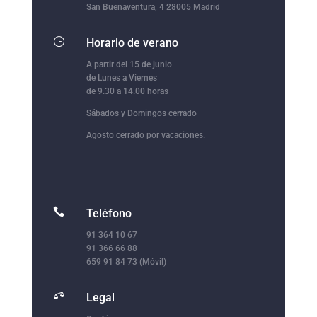
San Buenaventura, 4 28005 Madrid
}
Horario de verano
A partir del 15 de junio
de Lunes a Viernes
de 9.30 a 14.00 horas
Sábados y Domingos cerrado
Agosto cerrado por vacaciones.

Teléfono
91 364 10 67
91 366 66 88
659 91 84 73 (Móvil)

Legal