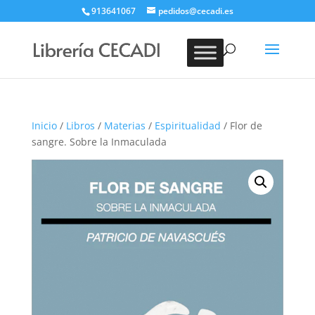
913641067
pedidos@cecadi.es
Búsqueda
de
BUSCAR
productos
Inicio
/
Libros
/
Materias
/
Espiritualidad
/ Flor de
sangre. Sobre la Inmaculada