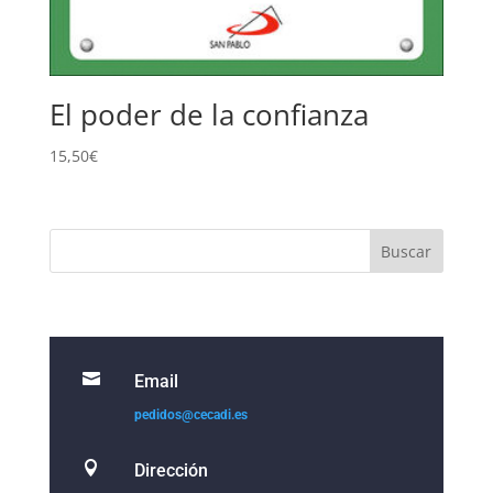
El poder de la confianza
15,50
€

Email
pedidos@cecadi.es

Dirección