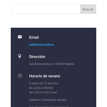

Email
pedidos@cecadi.es

Dirección
San Buenaventura, 4 28005 Madrid
}
Horario de verano
A partir del 15 de junio
de Lunes a Viernes
de 9.30 a 14.00 horas
Sábados y Domingos cerrado