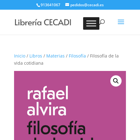
913641067
pedidos@cecadi.es
Búsqueda
de
BUSCAR
productos
Inicio
/
Libros
/
Materias
/
Filosofía
/ Filosofía de la
vida cotidiana