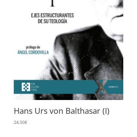
Hans Urs von Balthasar (I)
24,50
€