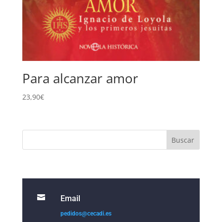
Para alcanzar amor
23,90
€

Email
pedidos@cecadi.es