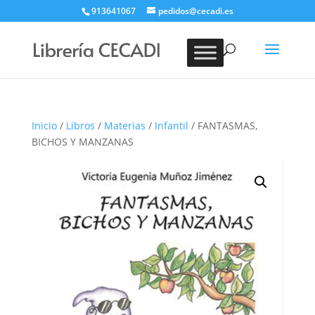
913641067
pedidos@cecadi.es
Búsqueda
de
BUSCAR
productos
Inicio
/
Libros
/
Materias
/
Infantil
/ FANTASMAS,
BICHOS Y MANZANAS