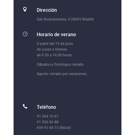

Dirección
San Buenaventura, 4 28005 Madrid
}
Horario de verano
A partir del 15 de junio
de Lunes a Viernes
de 9.30 a 14.00 horas
Sábados y Domingos cerrado
Agosto cerrado por vacaciones.

Teléfono
91 364 10 67
91 366 66 88
659 91 84 73 (Móvil)