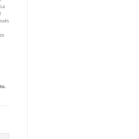
 La
l
spués
los
to.