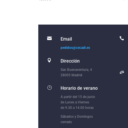


Email
pedidos@cecadi.es

Dirección
San Buenaventura, 4

28005 Madrid
}
Horario de verano
A partir del 15 de junio
de Lunes a Viernes
de 9.30 a 14.00 horas
Sábados y Domingos
cerrado