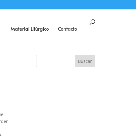
BUSCAR
Material Litúrgico
Contacto
ue
rder
e