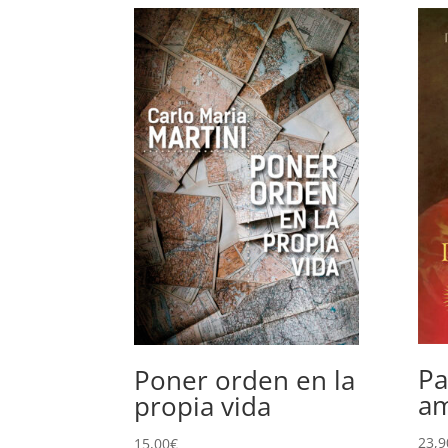
Pa
Poner orden en la
a
propia vida
23,9
15,00
€