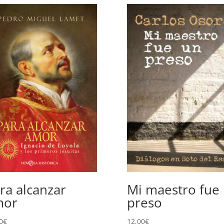
ra alcanzar
Mi maestro fue
mor
preso
0
€
12,00
€