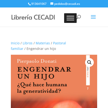
913641067
pedidos@cecadi.es
Búsqueda
de
BUSCAR
productos
Inicio
/
Libros
/
Materias
/
Pastoral
familiar
/ Engendrar un hijo