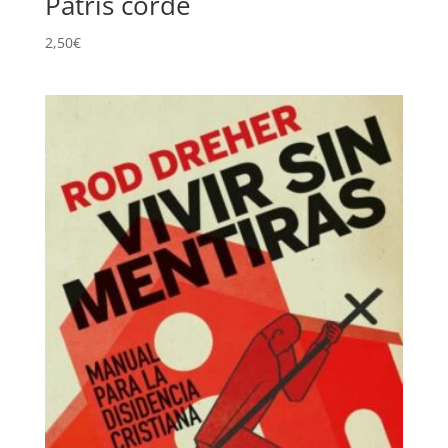
Patris corde
2,50
€