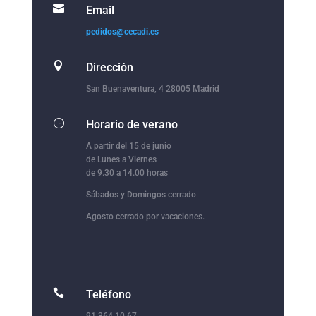

Email
pedidos@cecadi.es

Dirección
San Buenaventura, 4 28005 Madrid
}
Horario de verano
A partir del 15 de junio
de Lunes a Viernes
de 9.30 a 14.00 horas
Sábados y Domingos cerrado
Agosto cerrado por vacaciones.

Teléfono
91 364 10 67