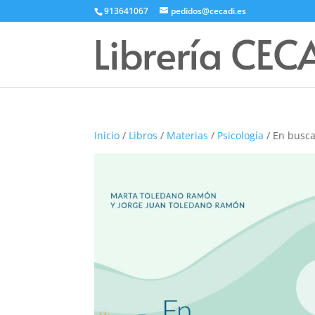
913641067
pedidos@cecadi.es
Inicio
/
Libros
/
Materias
/
Psicología
/ En busca