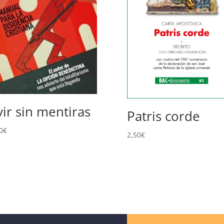
vir sin mentiras
Patris corde
0
€
2,50
€