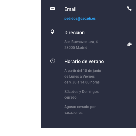


Email
pedidos@cecadi.es

Dirección
San Buenaventura, 4

28005 Madrid
}
Horario de verano
A partir del 15 de junio
de Lunes a Viernes
de 9.30 a 14.00 horas
Sábados y Domingos
cerrado
Agosto cerrado por
vacaciones.