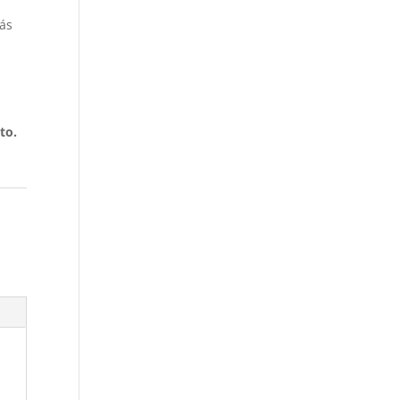
más
to.