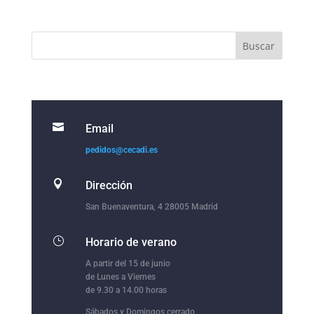

Email
pedidos@cecadi.es

Dirección
San Buenaventura, 4 28005 Madrid
}
Horario de verano
A partir del 15 de junio
de Lunes a Viernes
de 9.30 a 14.00 horas
Sábados y Domingos cerrado