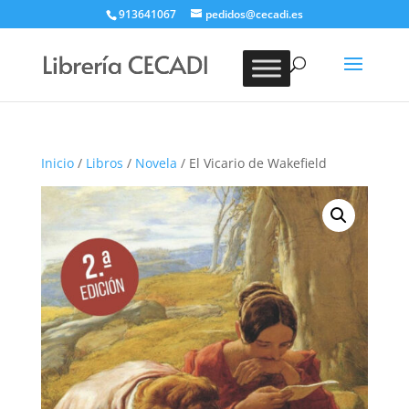
913641067
pedidos@cecadi.es
Búsqueda
de
BUSCAR
productos
Inicio
/
Libros
/
Novela
/ El Vicario de Wakefield