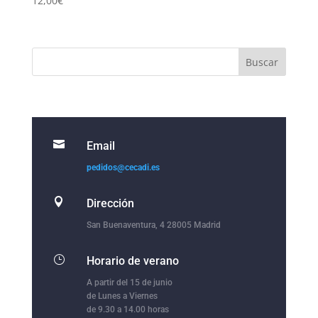
12,00
€

Email
pedidos@cecadi.es

Dirección
San Buenaventura, 4 28005 Madrid
}
Horario de verano
A partir del 15 de junio
de Lunes a Viernes
de 9.30 a 14.00 horas