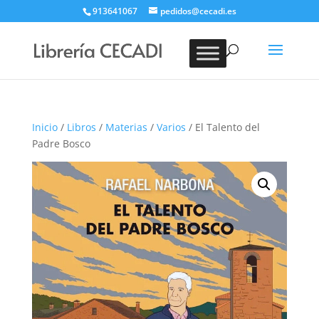
913641067
pedidos@cecadi.es
Búsqueda
de
BUSCAR
productos
Inicio
/
Libros
/
Materias
/
Varios
/ El Talento del
Padre Bosco