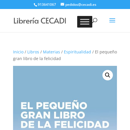
913641067
pedidos@cecadi.es
Búsqueda
de
BUSCAR
productos
Inicio
/
Libros
/
Materias
/
Espiritualidad
/ El pequeño
gran libro de la felicidad