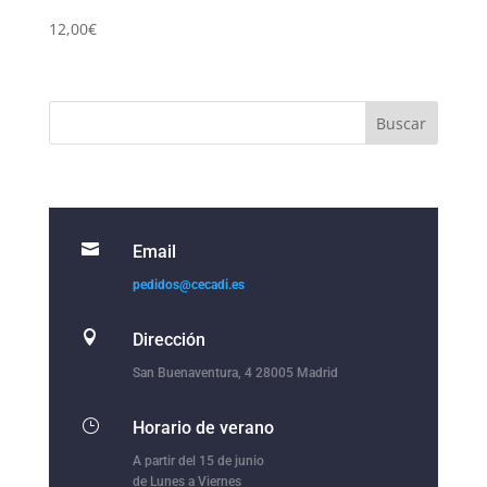
12,00
€

Email
pedidos@cecadi.es

Dirección
San Buenaventura, 4 28005 Madrid
}
Horario de verano
A partir del 15 de junio
de Lunes a Viernes