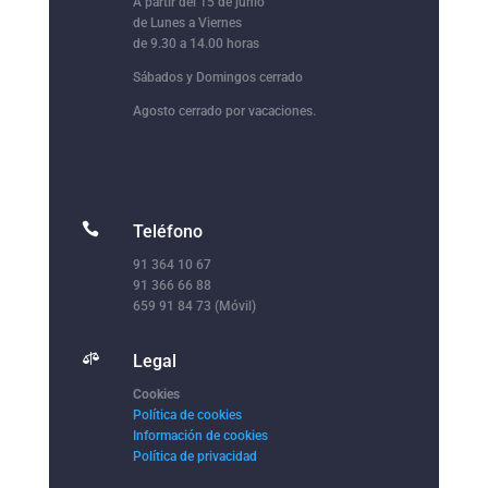
A partir del 15 de junio
de Lunes a Viernes
de 9.30 a 14.00 horas
Sábados y Domingos cerrado
Agosto cerrado por vacaciones.

Teléfono
91 364 10 67
91 366 66 88
659 91 84 73 (Móvil)

Legal
Cookies
Política de cookies
Información de cookies
Política de privacidad