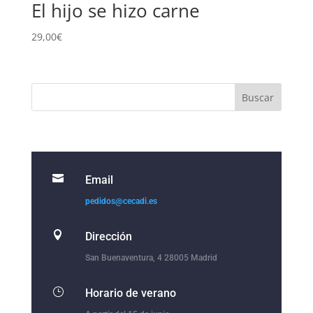
El hijo se hizo carne
29,00
€

Email
pedidos@cecadi.es

Dirección
San Buenaventura, 4 28005 Madrid
}
Horario de verano