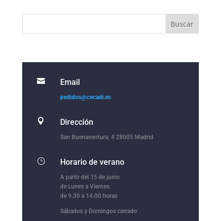

Email
pedidos@cecadi.es

Dirección
San Buenaventura, 4 28005 Madrid
}
Horario de verano
A partir del 15 de junio
de Lunes a Viernes
de 9.30 a 14.00 horas
Sábados y Domingos cerrado