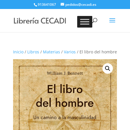
913641067
pedidos@cecadi.es
Búsqueda
de
BUSCAR
productos
Inicio
/
Libros
/
Materias
/
Varios
/ El libro del hombre