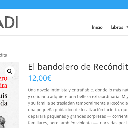
Búsqueda
de
productos
Inicio
Libros
dita
El bandolero de Recóndi
12,00
€
Una novela intimista y entrañable, donde lo más na
y cotidiano adquiere una belleza extraordinaria. Mi
y su familia se trasladan temporalmente a Recóndit
una pequeña población de localización incierta, qu
deparará pequeñas y grandes sorpresas — corrient
familiares, pero también violentas—, narradas por l