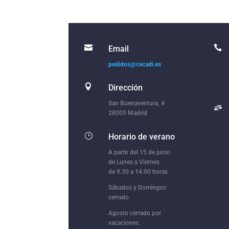


Email
pedidos@cecadi.es

Dirección
San Buenaventura, 4

28005 Madrid
}
Horario de verano
A partir del 15 de junio
de Lunes a Viernes
de 9.30 a 14.00 horas
Sábados y Domingos
cerrado
Agosto cerrado por
vacaciones.