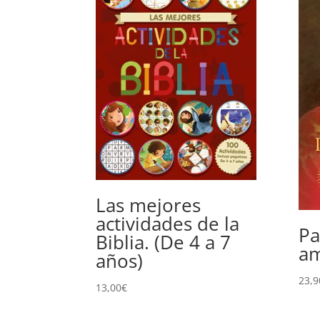
Las mejores
actividades de la
Pa
Biblia. (De 4 a 7
a
años)
23,9
13,00
€