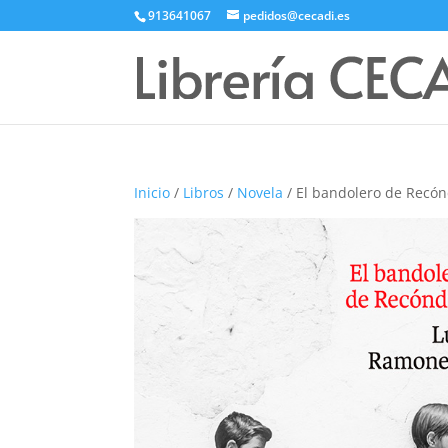
913641067
pedidos@cecadi.es
Inicio
/
Libros
/
Novela
/ El bandolero de Recón