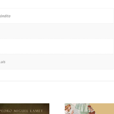
cóndita
uis