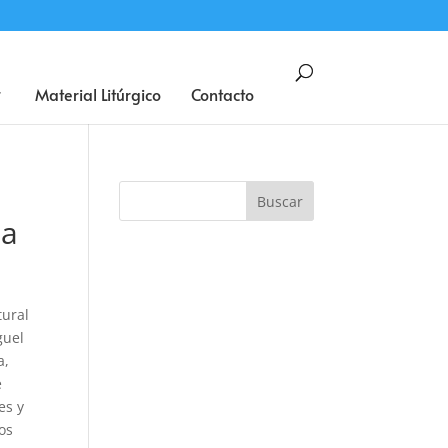
BUSCAR
Material Litúrgico
Contacto
ta
tural
guel
a,
e
es y
os