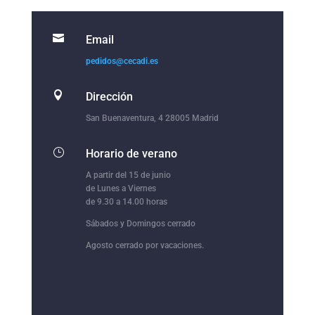

Email
pedidos@cecadi.es

Dirección
San Buenaventura, 4 28005 Madrid
}
Horario de verano
A partir del 15 de junio
de Lunes a Viernes
de 9.30 a 14.00 horas
Sábados y Domingos cerrado
Agosto cerrado por vacaciones.