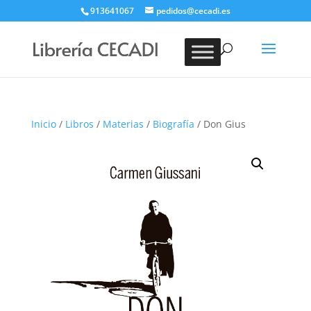
913641067
pedidos@cecadi.es
Búsqueda
de
BUSCAR
productos
Inicio
/
Libros
/
Materias
/
Biografía
/ Don Gius