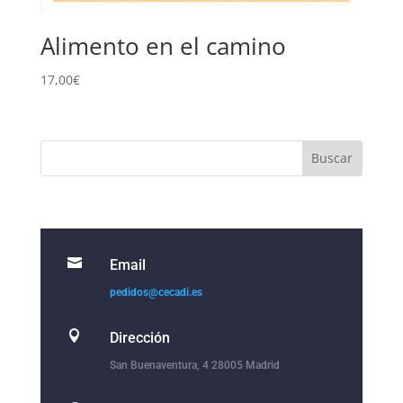
Alimento en el camino
17,00
€

Email
pedidos@cecadi.es

Dirección
San Buenaventura, 4 28005 Madrid