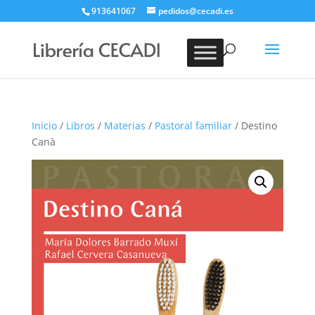
913641067
pedidos@cecadi.es
Búsqueda
de
BUSCAR
productos
Inicio
/
Libros
/
Materias
/
Pastoral familiar
/ Destino
Canà