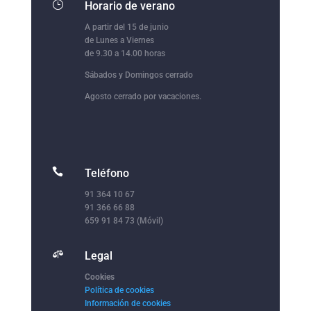
}
Horario de verano
A partir del 15 de junio
de Lunes a Viernes
de 9.30 a 14.00 horas
Sábados y Domingos cerrado
Agosto cerrado por vacaciones.

Teléfono
91 364 10 67
91 366 66 88
659 91 84 73 (Móvil)

Legal
Cookies
Política de cookies
Información de cookies