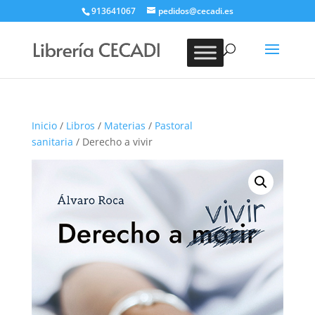
913641067
pedidos@cecadi.es
Búsqueda
de
BUSCAR
productos
Inicio
/
Libros
/
Materias
/
Pastoral
sanitaria
/ Derecho a vivir