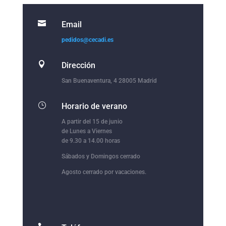

Email
pedidos@cecadi.es

Dirección
San Buenaventura, 4 28005 Madrid
}
Horario de verano
A partir del 15 de junio
de Lunes a Viernes
de 9.30 a 14.00 horas
Sábados y Domingos cerrado
Agosto cerrado por vacaciones.