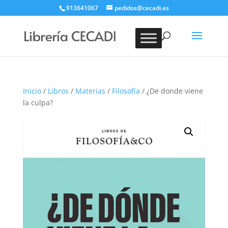
913641067
pedidos@cecadi.es
Búsqueda
de
BUSCAR
productos
Inicio
/
Libros
/
Materias
/
Filosofía
/ ¿De donde viene
la culpa?