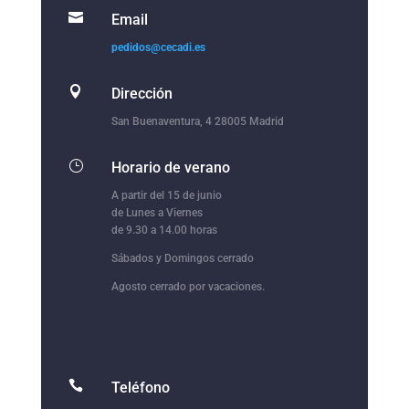

Email
pedidos@cecadi.es

Dirección
San Buenaventura, 4 28005 Madrid
}
Horario de verano
A partir del 15 de junio
de Lunes a Viernes
de 9.30 a 14.00 horas
Sábados y Domingos cerrado
Agosto cerrado por vacaciones.

Teléfono