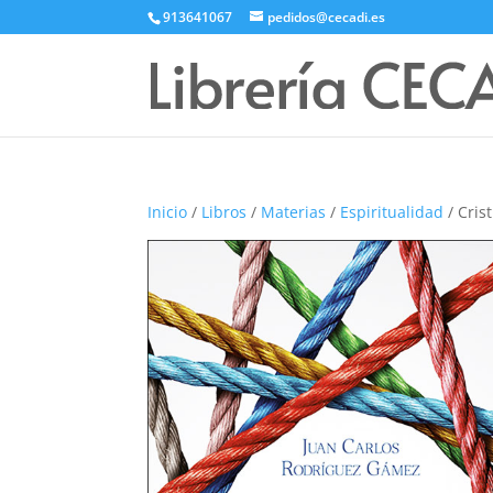
913641067
pedidos@cecadi.es
Inicio
/
Libros
/
Materias
/
Espiritualidad
/ Cris