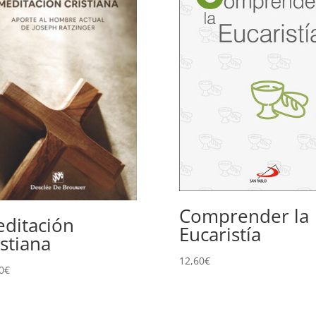
Comprender la
ditación
Eucaristía
istiana
12,60
€
0
€