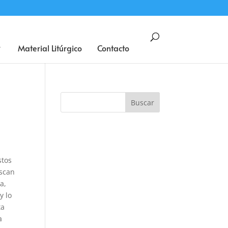
BUSCAR
Material Litúrgico
Contacto
stos
uscan
a,
y lo
ta
a