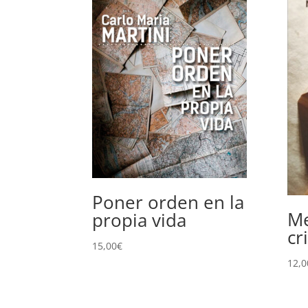
Poner orden en la
Me
propia vida
cr
15,00
€
12,0