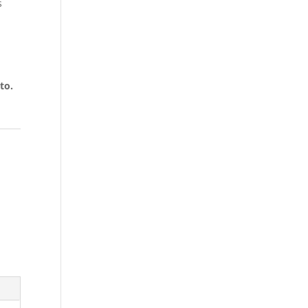
s
to.