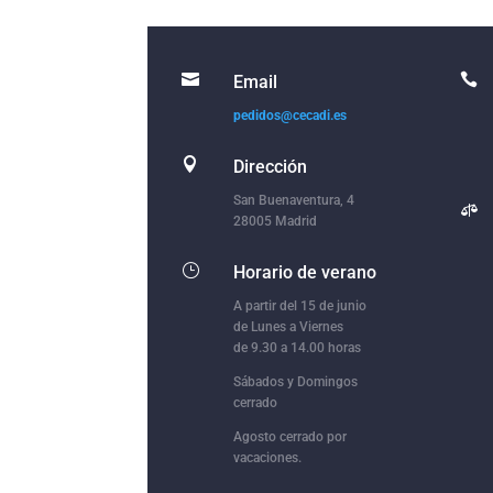


Email
pedidos@cecadi.es

Dirección
San Buenaventura, 4

28005 Madrid
}
Horario de verano
A partir del 15 de junio
de Lunes a Viernes
de 9.30 a 14.00 horas
Sábados y Domingos
cerrado
Agosto cerrado por
vacaciones.