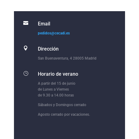

Email
pedidos@cecadi.es

Dirección
San Buenaventura, 4 28005 Madrid
}
Horario de verano
A partir del 15 de junio
de Lunes a Viernes
de 9.30 a 14.00 horas
Sábados y Domingos cerrado
Agosto cerrado por vacaciones.