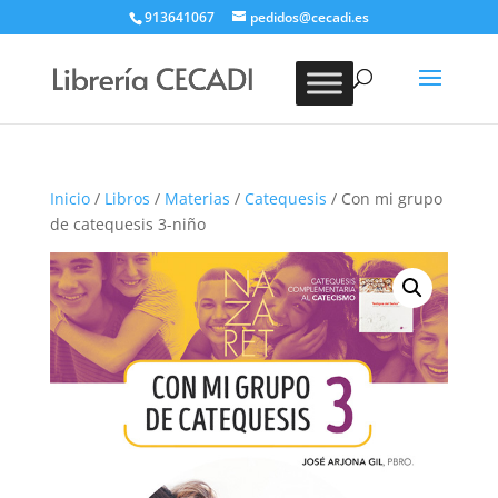
913641067
pedidos@cecadi.es
Búsqueda
de
BUSCAR
productos
Inicio
/
Libros
/
Materias
/
Catequesis
/ Con mi grupo
de catequesis 3-niño