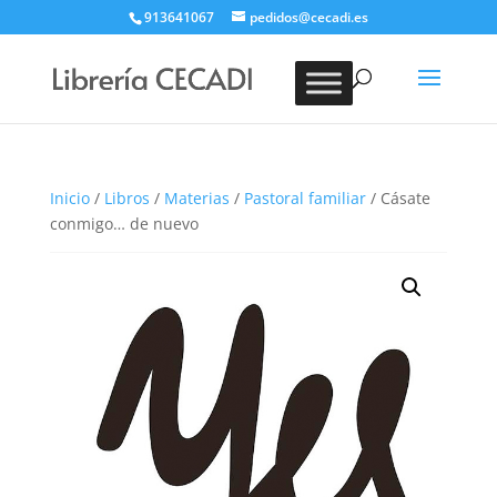
913641067
pedidos@cecadi.es
Búsqueda
de
BUSCAR
productos
Inicio
/
Libros
/
Materias
/
Pastoral familiar
/ Cásate
conmigo… de nuevo