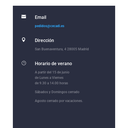

Email
pedidos@cecadi.es

Dirección
San Buenaventura, 4 28005 Madrid
}
Horario de verano
A partir del 15 de junio
de Lunes a Viernes
de 9.30 a 14.00 horas
Sábados y Domingos cerrado
Agosto cerrado por vacaciones.