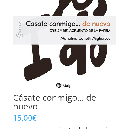
Cásate conmigo… de
nuevo
15,00
€