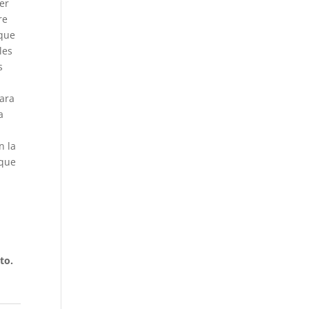
er
re
 que
les
s
para
a
n la
 que
a
to.