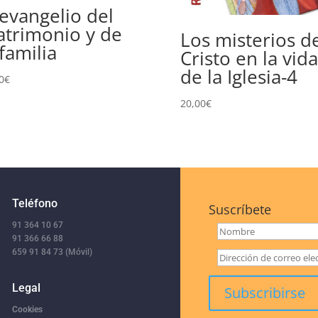
 evangelio del
trimonio y de
Los misterios d
 familia
Cristo en la vida
de la Iglesia-4
0
€
20,00
€
Teléfono
Suscríbete
91 364 10 67
91 366 66 88
659 91 84 73 (Móvil)
Legal
Cookies