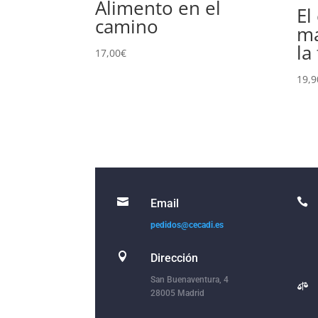
Alimento en el
El
camino
ma
la
17,00
€
19,9


Email
pedidos@cecadi.es

Dirección
San Buenaventura, 4

28005 Madrid