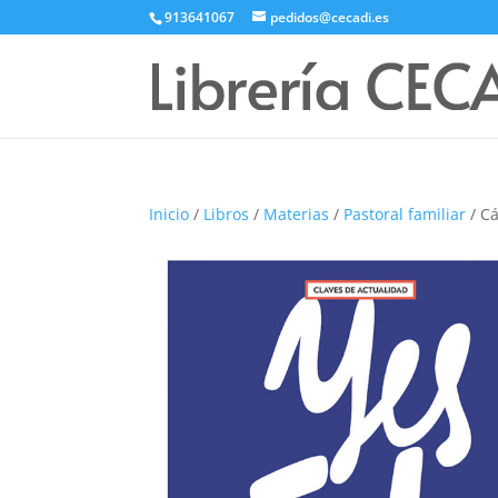
913641067
pedidos@cecadi.es
Inicio
/
Libros
/
Materias
/
Pastoral familiar
/ C