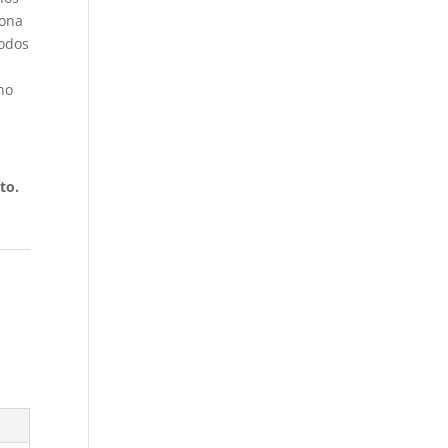
iona
todos
no
to.