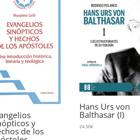
Hans Urs von
Balthasar (I)
angelios
nópticos y
24,50
€
chos de los
óstoles