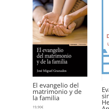
El evangelio del
Ev
matrimonio y de
si
la familia
He
Ap
19,90
€