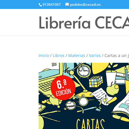
913641067
pedidos@cecadi.es
Inicio
/
Libros
/
Materias
/
Varios
/ Cartas a un 