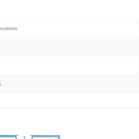
studiante
o