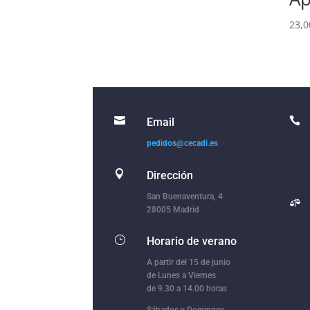
23,0


Email
pedidos@cecadi.es

Dirección
San Buenaventura, 4

28005 Madrid
}
Horario de verano
A partir del 15 de junio
de Lunes a Viernes
de 9.30 a 14.00 horas