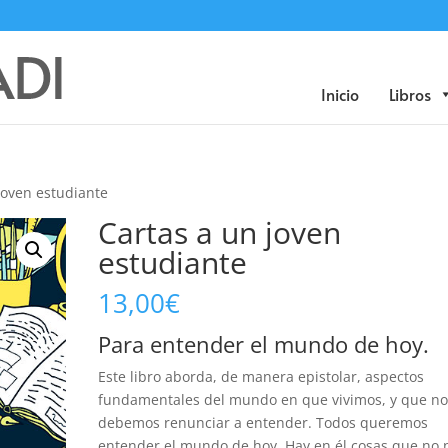
Búsqueda
de
productos
Inicio
Libros
joven estudiante
Cartas a un joven
estudiante
13,00
€
Para entender el mundo de hoy.
Este libro aborda, de manera epistolar, aspectos
fundamentales del mundo en que vivimos, y que n
debemos renunciar a entender. Todos queremos
entender el mundo de hoy. Hay en él cosas que no 