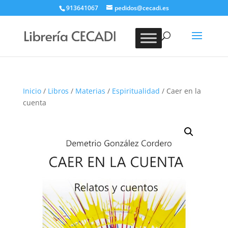
913641067
pedidos@cecadi.es
Búsqueda
de
BUSCAR
productos
Inicio
/
Libros
/
Materias
/
Espiritualidad
/ Caer en la
cuenta