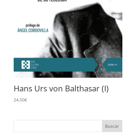
Hans Urs von Balthasar (I)
24,50
€