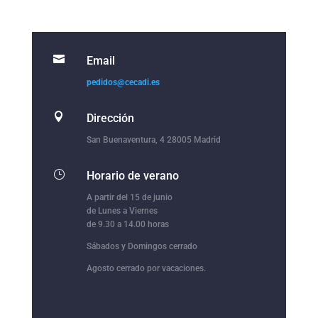

Email
pedidos@cecadi.es

Dirección
San Buenaventura, 4 28005 Madrid
}
Horario de verano
A partir del 15 de junio
de Lunes a Viernes
de 9.30 a 14.00 horas
Sábados y Domingos cerrado
Agosto cerrado por vacaciones.