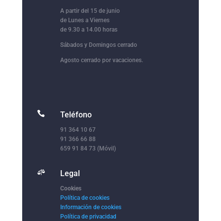
A partir del 15 de junio
de Lunes a Viernes
de 9.30 a 14.00 horas
Sábados y Domingos cerrado
Agosto cerrado por vacaciones.

Teléfono
91 364 10 67
91 366 66 88
659 91 84 73 (Móvil)

Legal
Cookies
Política de cookies
Información de cookies
Política de privacidad