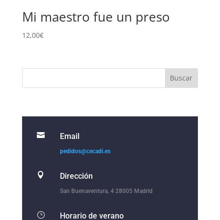
Mi maestro fue un preso
12,00
€

Email
pedidos@cecadi.es

Dirección
San Buenaventura, 4 28005 Madrid
}
Horario de verano