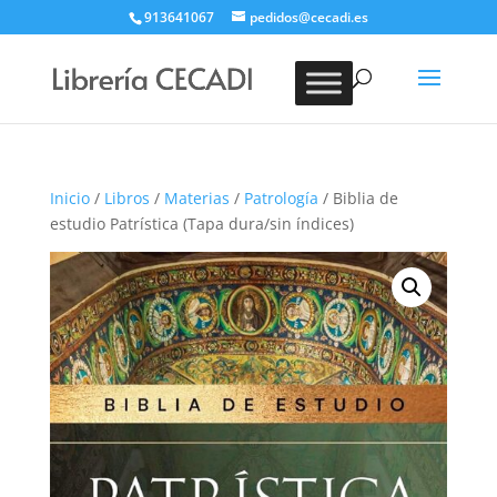
913641067
pedidos@cecadi.es
Búsqueda
de
BUSCAR
productos
Inicio
/
Libros
/
Materias
/
Patrología
/ Biblia de
estudio Patrística (Tapa dura/sin índices)